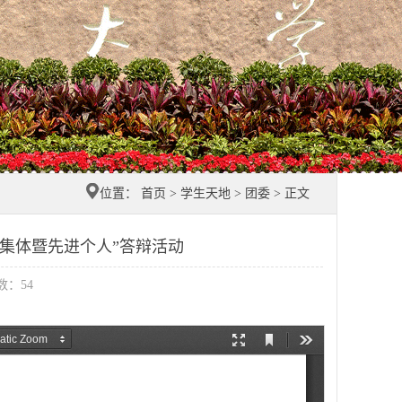
位置：
首页
>
学生天地
>
团委
> 正文
进集体暨先进个人”答辩活动
击数：
54