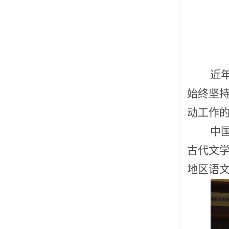
近
始终坚
动工作
中
古代文
地区语