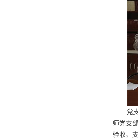
党
师党支部
验收。