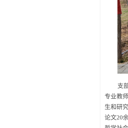
支
专业教
生和研
论文
20