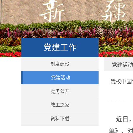
党建工作
制度建设
党建活动
党建活动
我校中国
党务公开
教工之家
近日，
资料下载
单》，